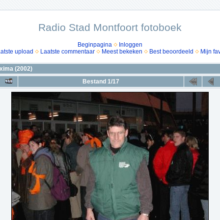
Radio Stad Montfoort fotoboek
Beginpagina
Inloggen
atste upload
Laatste commentaar
Meest bekeken
Best beoordeeld
Mijn fa
xima (2002)
Bestand 1/17