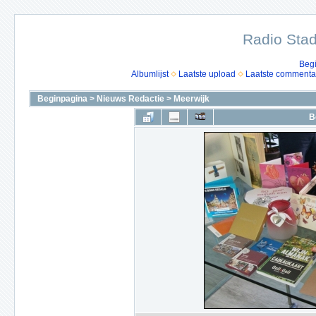
Radio Stad
Beg
Albumlijst
Laatste upload
Laatste commenta
Beginpagina
>
Nieuws Redactie
>
Meerwijk
B