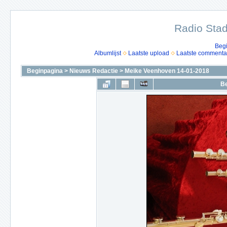
Radio Stad
Beg
Albumlijst
Laatste upload
Laatste commenta
Beginpagina
>
Nieuws Redactie
>
Meike Veenhoven 14-01-2018
Be