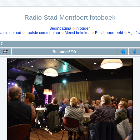
Radio Stad Montfoort fotoboek
Beginpagina
Inloggen
atste upload
Laatste commentaar
Meest bekeken
Best beoordeeld
Mijn fa
17
Bestand 6/99