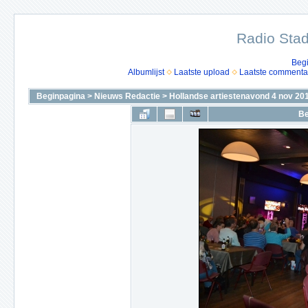
Radio Stad
Beg
Albumlijst
Laatste upload
Laatste commenta
Beginpagina
>
Nieuws Redactie
>
Hollandse artiestenavond 4 nov 20
Be