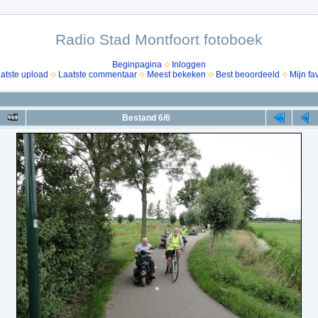
Radio Stad Montfoort fotoboek
Beginpagina
Inloggen
atste upload
Laatste commentaar
Meest bekeken
Best beoordeeld
Mijn fa
Bestand 6/6