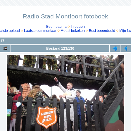
Radio Stad Montfoort fotoboek
Beginpagina
Inloggen
atste upload
Laatste commentaar
Meest bekeken
Best beoordeeld
Mijn fa
017
Bestand 123/130