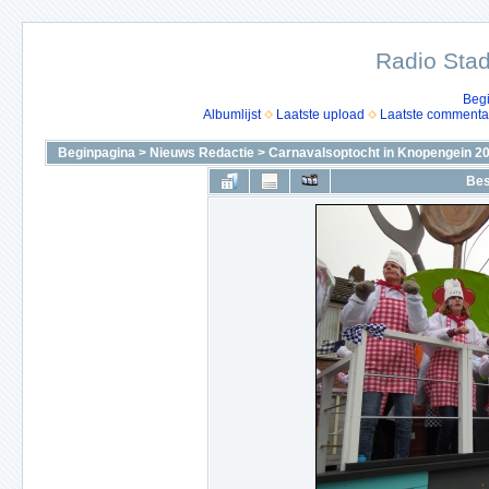
Radio Stad
Beg
Albumlijst
Laatste upload
Laatste commenta
Beginpagina
>
Nieuws Redactie
>
Carnavalsoptocht in Knopengein 2
Bes