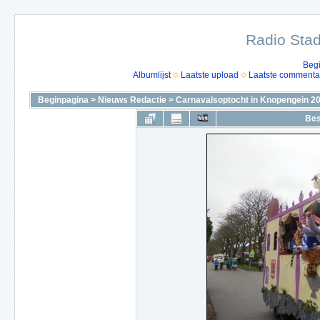
Radio Stad
Beg
Albumlijst
Laatste upload
Laatste commenta
Beginpagina
>
Nieuws Redactie
>
Carnavalsoptocht in Knopengein 2
Bes