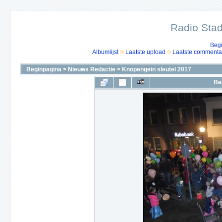
Radio Stad
Beg
Albumlijst
Laatste upload
Laatste commenta
Beginpagina
>
Nieuws Redactie
>
Knopengein sleutel 2017
Be