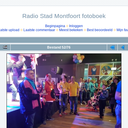
Radio Stad Montfoort fotoboek
Beginpagina
Inloggen
atste upload
Laatste commentaar
Meest bekeken
Best beoordeeld
Mijn fa
Bestand 52/76