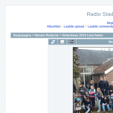
Radio Stad
Beg
Albumlijst
Laatste upload
Laatste commenta
Beginpagina
>
Nieuws Redactie
>
Sinterklaas 2016 Linschoten
Be