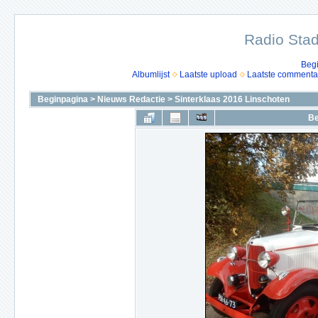
Radio Stad
Beg
Albumlijst
Laatste upload
Laatste commenta
Beginpagina
>
Nieuws Redactie
>
Sinterklaas 2016 Linschoten
Be