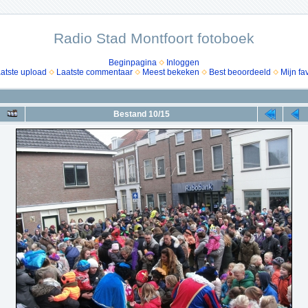
Radio Stad Montfoort fotoboek
Beginpagina
Inloggen
atste upload
Laatste commentaar
Meest bekeken
Best beoordeeld
Mijn fa
Bestand 10/15