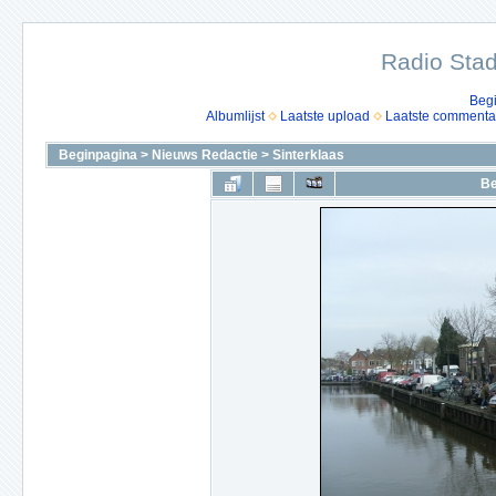
Radio Stad
Beg
Albumlijst
Laatste upload
Laatste commenta
Beginpagina
>
Nieuws Redactie
>
Sinterklaas
Be