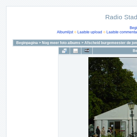
Radio Stad
Beg
Albumlijst
Laatste upload
Laatste commenta
Beginpagina
>
Nog meer foto albums
>
Afscheid burgemeester de jon
Be