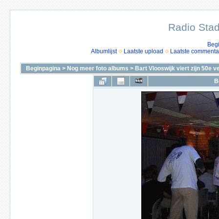
Radio Stad
Beg
Albumlijst
Laatste upload
Laatste commenta
Beginpagina
>
Nog meer foto albums
>
Bart Vlooswijk viert zijn 50e 
B