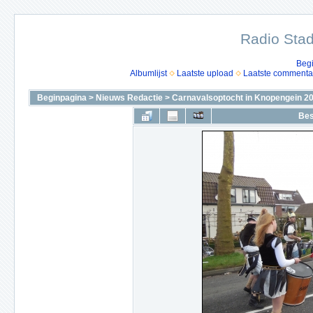
Radio Stad
Beg
Albumlijst
Laatste upload
Laatste commenta
Beginpagina
>
Nieuws Redactie
>
Carnavalsoptocht in Knopengein 2
Bes