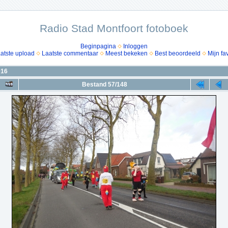
Radio Stad Montfoort fotoboek
Beginpagina
Inloggen
atste upload
Laatste commentaar
Meest bekeken
Best beoordeeld
Mijn fa
016
Bestand 57/148