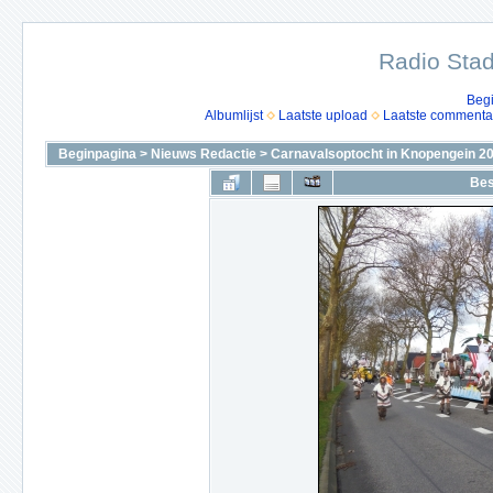
Radio Stad
Beg
Albumlijst
Laatste upload
Laatste commenta
Beginpagina
>
Nieuws Redactie
>
Carnavalsoptocht in Knopengein 2
Bes