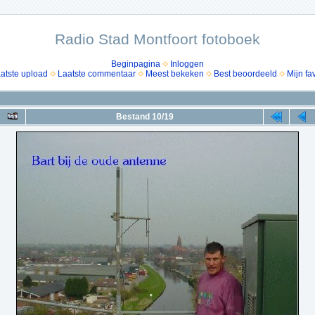
Radio Stad Montfoort fotoboek
Beginpagina
Inloggen
atste upload
Laatste commentaar
Meest bekeken
Best beoordeeld
Mijn fa
Bestand 10/19