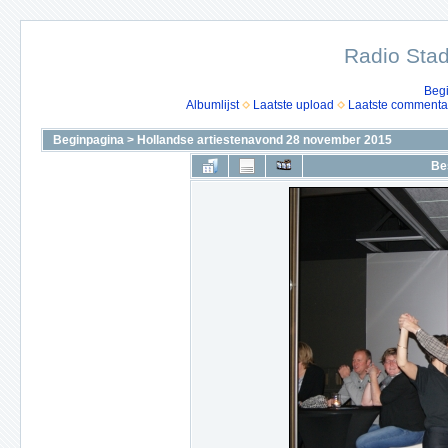
Radio Stad
Beg
Albumlijst
Laatste upload
Laatste commenta
Beginpagina
>
Hollandse artiestenavond 28 november 2015
Be