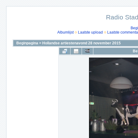
Radio Stad
Beg
Albumlijst
Laatste upload
Laatste commenta
Beginpagina
>
Hollandse artiestenavond 28 november 2015
Be