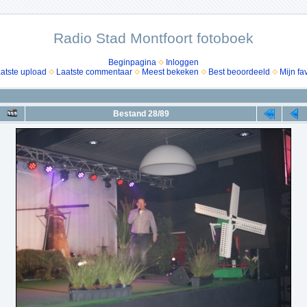
Radio Stad Montfoort fotoboek
Beginpagina
Inloggen
atste upload
Laatste commentaar
Meest bekeken
Best beoordeeld
Mijn fa
Bestand 28/89