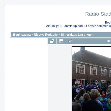
Radio Stad
Beg
Albumlijst
Laatste upload
Laatste commenta
Beginpagina
>
Nieuws Redactie
>
Sinterklaas Linschoten
Be