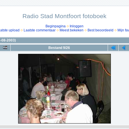
Radio Stad Montfoort fotoboek
Beginpagina
Inloggen
atste upload
Laatste commentaar
Meest bekeken
Best beoordeeld
Mijn fa
-08-2003)
Bestand 9/26