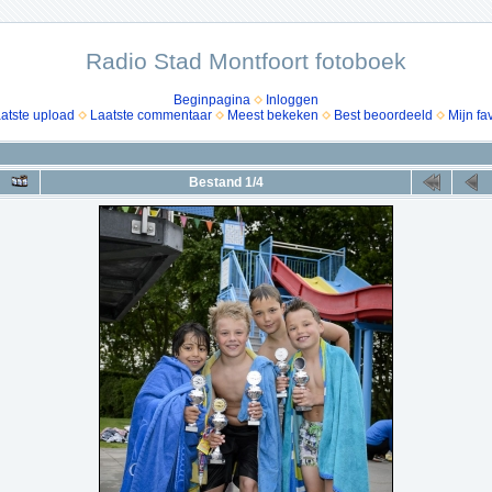
Radio Stad Montfoort fotoboek
Beginpagina
Inloggen
atste upload
Laatste commentaar
Meest bekeken
Best beoordeeld
Mijn fa
Bestand 1/4