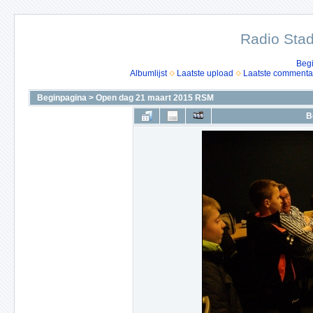
Radio Stad
Beg
Albumlijst
Laatste upload
Laatste commenta
Beginpagina
>
Open dag 21 maart 2015 RSM
B