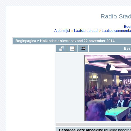
Radio Stad
Beg
Albumlijst
Laatste upload
Laatste commenta
Beginpagina
>
Hollandse artiestenavond 22 november 2014
Bes
Beoordeel deze afbeelding
(huidige beoordel