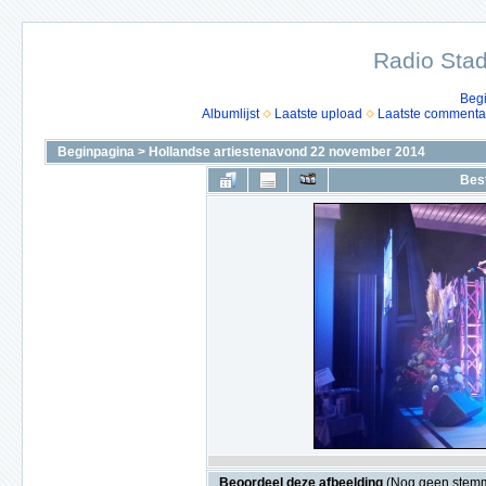
Radio Stad
Beg
Albumlijst
Laatste upload
Laatste commenta
Beginpagina
>
Hollandse artiestenavond 22 november 2014
Bes
Beoordeel deze afbeelding
(Nog geen stem