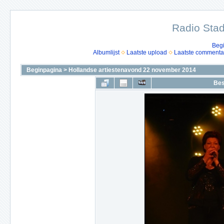
Radio Stad
Beg
Albumlijst
Laatste upload
Laatste commenta
Beginpagina
>
Hollandse artiestenavond 22 november 2014
Bes