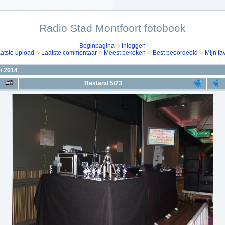
Radio Stad Montfoort fotoboek
Beginpagina
Inloggen
atste upload
Laatste commentaar
Meest bekeken
Best beoordeeld
Mijn fa
i 2014
Bestand 5/23