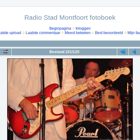
Radio Stad Montfoort fotoboek
Beginpagina
Inloggen
atste upload
Laatste commentaar
Meest bekeken
Best beoordeeld
Mijn fa
Bestand 101/120