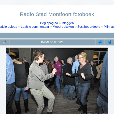
Radio Stad Montfoort fotoboek
Beginpagina
Inloggen
atste upload
Laatste commentaar
Meest bekeken
Best beoordeeld
Mijn fa
Bestand 80/120