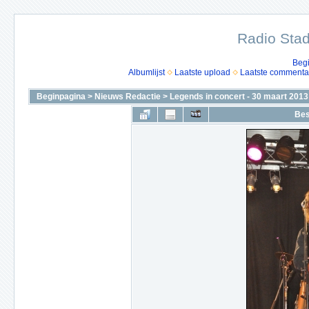
Radio Stad
Beg
Albumlijst
Laatste upload
Laatste commenta
Beginpagina
>
Nieuws Redactie
>
Legends in concert - 30 maart 2013
Bes