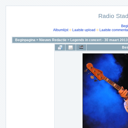
Radio Stad
Beg
Albumlijst
Laatste upload
Laatste commenta
Beginpagina
>
Nieuws Redactie
>
Legends in concert - 30 maart 2013
Bes