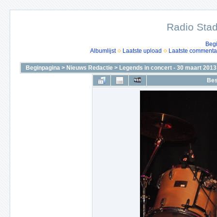
Radio Stad
Beg
Albumlijst
Laatste upload
Laatste commenta
Beginpagina
>
Nieuws Redactie
>
Legends in concert - 30 maart 2013
Bes