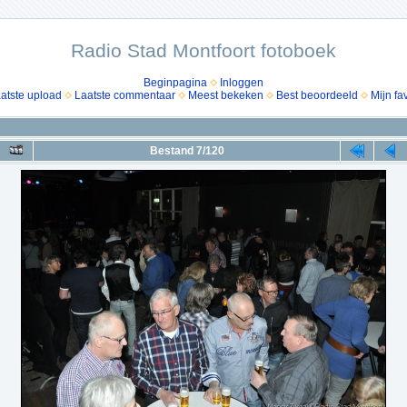
Radio Stad Montfoort fotoboek
Beginpagina
Inloggen
atste upload
Laatste commentaar
Meest bekeken
Best beoordeeld
Mijn fa
Bestand 7/120