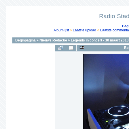
Radio Stad
Beg
Albumlijst
Laatste upload
Laatste commenta
Beginpagina
>
Nieuws Redactie
>
Legends in concert - 30 maart 2013
Be