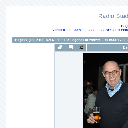
Radio Stad
Beg
Albumlijst
Laatste upload
Laatste commenta
Beginpagina
>
Nieuws Redactie
>
Legends in concert - 30 maart 2013
Be