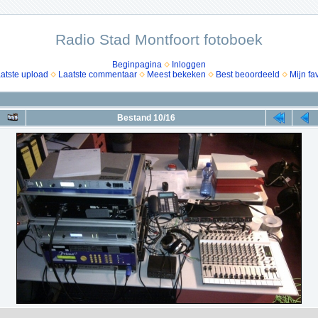
Radio Stad Montfoort fotoboek
Beginpagina
Inloggen
atste upload
Laatste commentaar
Meest bekeken
Best beoordeeld
Mijn fa
Bestand 10/16