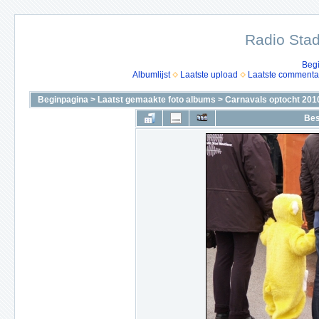
Radio Stad
Beg
Albumlijst
Laatste upload
Laatste commenta
Beginpagina
>
Laatst gemaakte foto albums
>
Carnavals optocht 201
Bes