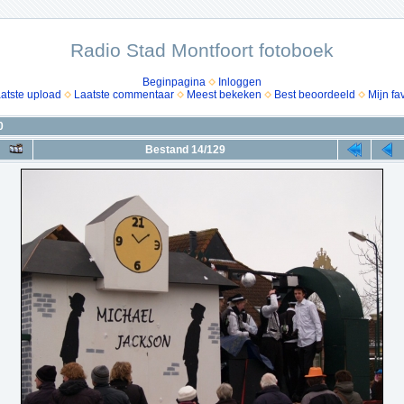
Radio Stad Montfoort fotoboek
Beginpagina
Inloggen
atste upload
Laatste commentaar
Meest bekeken
Best beoordeeld
Mijn fa
0
Bestand 14/129