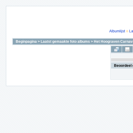
Albumlijst
La
Beginpagina
>
Laatst gemaakte foto albums
>
Het Hoograven Carnava
Beoordeel 