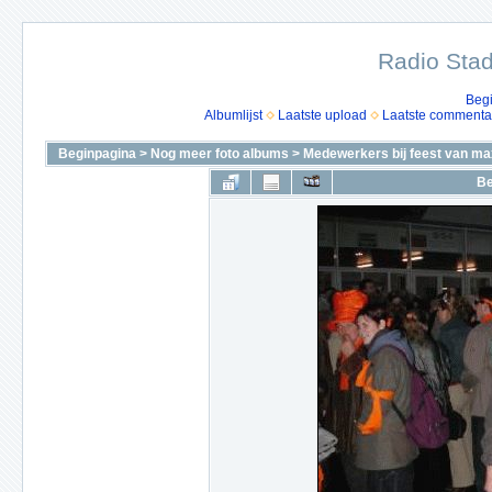
Radio Stad
Beg
Albumlijst
Laatste upload
Laatste commenta
Beginpagina
>
Nog meer foto albums
>
Medewerkers bij feest van ma
Be