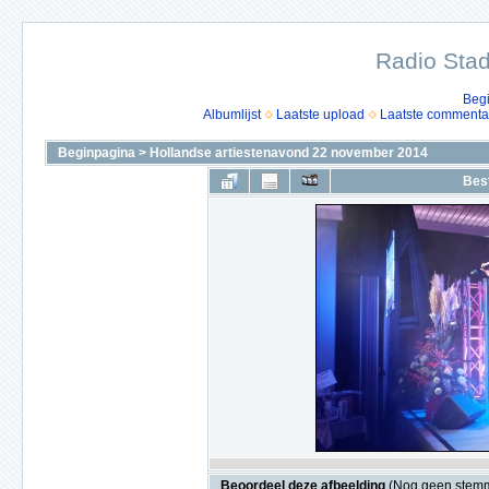
Radio Stad
Beg
Albumlijst
Laatste upload
Laatste commenta
Beginpagina
>
Hollandse artiestenavond 22 november 2014
Bes
Beoordeel deze afbeelding
(Nog geen stem