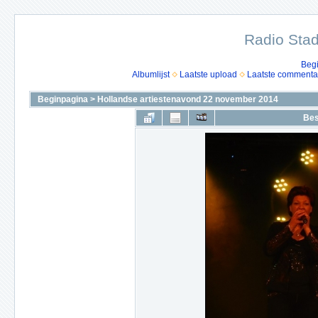
Radio Stad
Beg
Albumlijst
Laatste upload
Laatste commenta
Beginpagina
>
Hollandse artiestenavond 22 november 2014
Bes