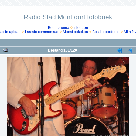
Radio Stad Montfoort fotoboek
Beginpagina
Inloggen
atste upload
Laatste commentaar
Meest bekeken
Best beoordeeld
Mijn fa
Bestand 101/120