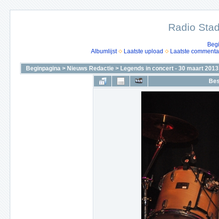
Radio Stad
Beg
Albumlijst
Laatste upload
Laatste commenta
Beginpagina
>
Nieuws Redactie
>
Legends in concert - 30 maart 2013
Bes