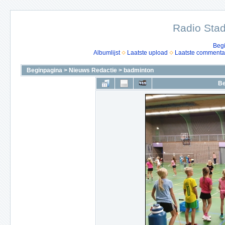
Radio Stad
Beg
Albumlijst
Laatste upload
Laatste commenta
Beginpagina
>
Nieuws Redactie
>
badminton
Be